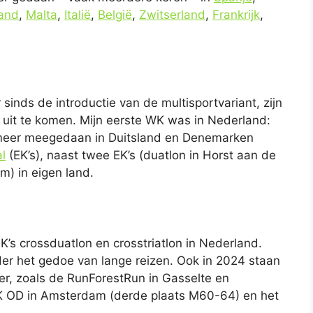
land
,
Malta
,
Italië
,
België
,
Zwitserland
,
Frankrijk
,
nds de introductie van de multisportvariant, zijn
 uit te komen. Mijn eerste WK was in Nederland:
r meer meegedaan in Duitsland en Denemarken
l
(EK’s), naast twee EK’s (duatlon in Horst aan de
m) in eigen land.
’s crossduatlon en crosstriatlon in Nederland.
er het gedoe van lange reizen. Ook in 2024 staan
der, zoals de RunForestRun in Gasselte en
NK OD in Amsterdam (derde plaats M60-64) en het