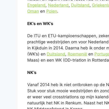
Engeland
,
Nederland
,
Duitsland
,
Grieken
Oman
en
Polen
.
EK’s en WK’s
De ITU en ETU-kampioenschappen, zeker si
prachtige wedstrijden om voor Nederland
in Kijkduin in 2014. Daarna heb ik onde
(WK’s) en
Duitsland
,
Roemenië
en
Portuga
Maas) en een WK (OD-triatlon in Rotterda
NK’s
Vanaf 2014 heb ik niet ontbroken op de NK
Stuk voor stuk mooie wedstrijden én zond
er weer veel crosstriatlons op mijn kalen
natuurlijk het NK in Renkum. Naast het 