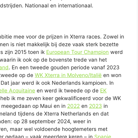
strijden. Nationaal en internationaal.
mbitie mee voor de prijzen in Xterra races. Zowel in
n is niet makkelijk bij deze vaak sterk bezette
s zijn 2015 toen ik
European Tour Champion
werd
 waarin ik ook op de bovenste trede van het
land
. En een tweede gouden periode vanaf 2023
k tweede op de
WK Xterra in Molveno/Italië
en won
 Dat jaar werd ik ook Nederlands kampioen. In
lle Acquitaine
en werd ik tweede op de
EK
 heb ik me zeven keer gekwalificeerd voor de WK
 meegedaan op Maui en in
2022
en
2023
in
Ameland tijdens de Xterra Netherlands en dat
den: op 28 september 2024, weer in
uren, maar wel voldoende hoogtemeters met
rder gedaan – vaak meerdere keren – in
Spanje
,