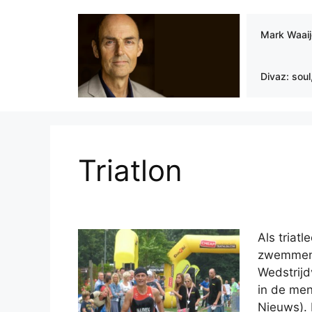
Ga
naar
Mark Waai
de
inhoud
Divaz: soul
Triatlon
Als tri
atle
zwemmen, 
Wedstrijd
in de men
Nieuws). 