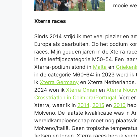
mooie wed
Xterra races
Sinds 2014 strijd ik met veel plezier en a
Europa als daarbuiten. Op het podium kome
races. Mijn gouden jaren in de Xterra race
in de leeftijdscategorie M50-54. Een jaar
Xterra-podium stond in
Malta
en
Grieken
in de categorie M60-64: in 2023 werd i
ik
Xterra Germany
en Xterra Netherlands.
2024 won ik
Xterra Oman
en
Xterra Nouve
Crosstriatlon in Coimbra/Portugal
. Verder
Xterra, waar ik in
2014
,
2015
en
2016
heb
Molveno. De laatste kwalificatie was in 
wereldkampioenschap moet nog plaatsvin
Molveno/Italië. Geen tropische temperat
fietsen en lopen. Xterra races heb ik ve