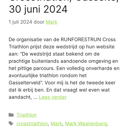
30 juni 2024
1 juli 2024
door
Mark
De organisatie van de RUNFORESTRUN Cross
Triathlon prijst deze wedstrijd op hun website
aan: “De wedstrijd staat bekend om de
prachtige buitenlands aandoende omgeving en
het pittige parcours. Een volledig onverharde en
avontuurlijke triathlon rondom het
Gasselterveld”. Voor mij is het de tweede keer
dat ik erbij ben. En dat vraagt wel even wat
aandacht, …
Lees verder
Categorieën
Triathlon
Tags
crosstriathlon
,
Mark
,
Mark Waaijenberg
,