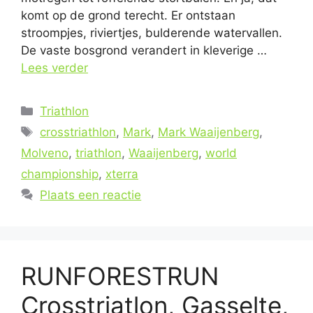
komt op de grond terecht. Er ontstaan
stroompjes, riviertjes, bulderende watervallen.
De vaste bosgrond verandert in kleverige …
Lees verder
Categorieën
Triathlon
Tags
crosstriathlon
,
Mark
,
Mark Waaijenberg
,
Molveno
,
triathlon
,
Waaijenberg
,
world
championship
,
xterra
Plaats een reactie
RUNFORESTRUN
Crosstriatlon, Gasselte,