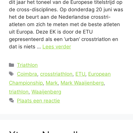
dit jaar het toneel van de Europese titelstrijd op
de cross-disciplines. Op donderdag 20 juni was
het de beurt aan de Nederlandse crosstri-
atleten om zich te meten met de beste atleten
uit Europa. Deze EK is door de ETU
gepresenteerd als een ‘urban’ crosstriatlon en
dat is niets …
Lees verder
Categorieën
Triathlon
Tags
Coimbra
,
crosstriathlon
,
ETU
,
European
Championship
,
Mark
,
Mark Waaijenberg
,
triathlon
,
Waaijenberg
Plaats een reactie