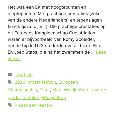
Het was een EK met hoogtepunten en
dieptepunten. Met prachtige prestaties (zeker
van de andere Nederlanders) en tegenslagen
(in elk geval bij mij). Die prachtige prestaties op
dit Europees Kampioenschap Crosstriatlon
waren er bijvoorbeeld van Romy Spoelder,
eerste bij de U23 en derde overall bij de Elite.
En Joep Staps, die na het zwemmen de …
Lees
verder
Categorieën
Triathlon
Tags
2023
,
crosstriathlon
,
European
Championship
,
Mark
,
Mark Waaijenberg
,
riva del
garda
,
triathlon
,
Waaijenberg
Plaats een reactie