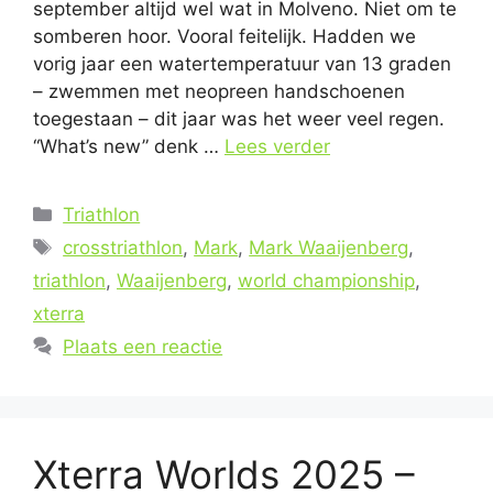
september altijd wel wat in Molveno. Niet om te
somberen hoor. Vooral feitelijk. Hadden we
vorig jaar een watertemperatuur van 13 graden
– zwemmen met neopreen handschoenen
toegestaan – dit jaar was het weer veel regen.
“What’s new” denk …
Lees verder
Categorieën
Triathlon
Tags
crosstriathlon
,
Mark
,
Mark Waaijenberg
,
triathlon
,
Waaijenberg
,
world championship
,
xterra
Plaats een reactie
Xterra Worlds 2025 –