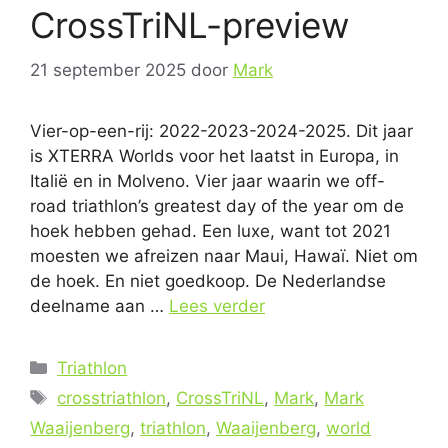
CrossTriNL-preview
21 september 2025
door
Mark
Vier-op-een-rij: 2022-2023-2024-2025. Dit jaar
is XTERRA Worlds voor het laatst in Europa, in
Italië en in Molveno. Vier jaar waarin we off-
road triathlon’s greatest day of the year om de
hoek hebben gehad. Een luxe, want tot 2021
moesten we afreizen naar Maui, Hawaï. Niet om
de hoek. En niet goedkoop. De Nederlandse
deelname aan …
Lees verder
Categorieën
Triathlon
Tags
crosstriathlon
,
CrossTriNL
,
Mark
,
Mark
Waaijenberg
,
triathlon
,
Waaijenberg
,
world