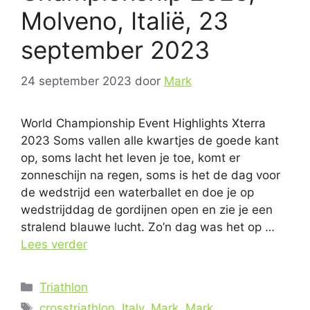
Molveno, Italië, 23
september 2023
24 september 2023
door
Mark
World Championship Event Highlights Xterra
2023 Soms vallen alle kwartjes de goede kant
op, soms lacht het leven je toe, komt er
zonneschijn na regen, soms is het de dag voor
de wedstrijd een waterballet en doe je op
wedstrijddag de gordijnen open en zie je een
stralend blauwe lucht. Zo’n dag was het op …
Lees verder
Categorieën
Triathlon
Tags
crosstriathlon
,
Italy
,
Mark
,
Mark