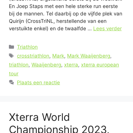
En Joep Staps met een hele sterke run eerste
bij de mannen. Tel daarbij op de vijfde plek van
Quirijn (CrossTriNL, herstellende van een
verstuikte enkel) en de twaalfde …
Lees verder
Categorieën
Triathlon
Tags
crosstriathlon
,
Mark
,
Mark Waaijenberg
,
triathlon
,
Waaijenberg
,
xterra
,
xterra european
tour
Plaats een reactie
Xterra World
Championship 2023,