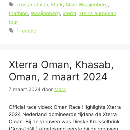
Tags
crosstriathlon
,
Mark
,
Mark Waaijenberg
,
triathlon
,
Waaijenberg
,
xterra
,
xterra european
tour
1 reactie
Xterra Oman, Khasab,
Oman, 2 maart 2024
7 maart 2024
door
Mark
Official race video: Oman Race Highlights Xterra
2024 Nederland domineerde tijdens de Xterra
Oman. Bij de vrouwen was Dieske Kruisselbrink
(CrossTriNL) afgetekend eerste bij de vrouwen.