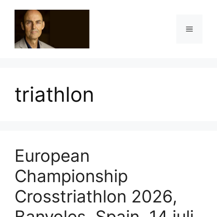
Ga
naar
Menu
de
inhoud
triathlon
European
Championship
Crosstriathlon 2026,
Banyoles, Spain, 14 juli