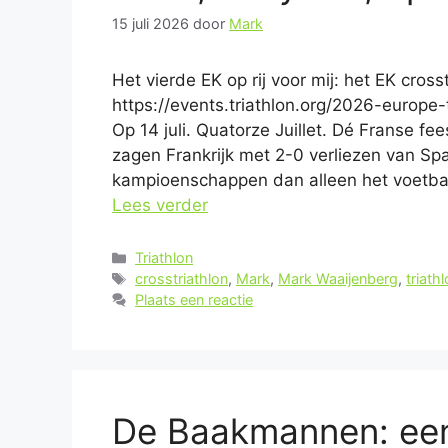
15 juli 2026
door
Mark
Het vierde EK op rij voor mij: het EK cross
https://events.triathlon.org/2026-europe
Op 14 juli. Quatorze Juillet. Dé Franse fe
zagen Frankrijk met 2-0 verliezen van Spa
kampioenschappen dan alleen het voetbal
Lees verder
Categorieën
Triathlon
Tags
crosstriathlon
,
Mark
,
Mark Waaijenberg
,
triath
Plaats een reactie
De Baakmannen: een