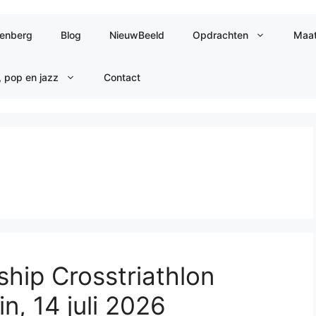
jenberg
Blog
NieuwBeeld
Opdrachten
Maat
, pop en jazz
Contact
hip Crosstriathlon
n, 14 juli 2026