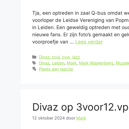
Tja, een optreden in zaal Q-bus omdat we
voorloper de Leidse Vereniging van Popm
in Leiden. Een geweldig optreden met ou
nieuwe fans. Er zijn foto’s gemaakt en g
voorproefje van …
Lees verder
Categorieën
Divaz: soul, pop, jazz
Tags
Divaz
,
Leiden
,
Mark
,
Mark Waaijenberg
,
Muziek
Plaats een reactie
Divaz op 3voor12.vp
12 oktober 2024
door
Mark