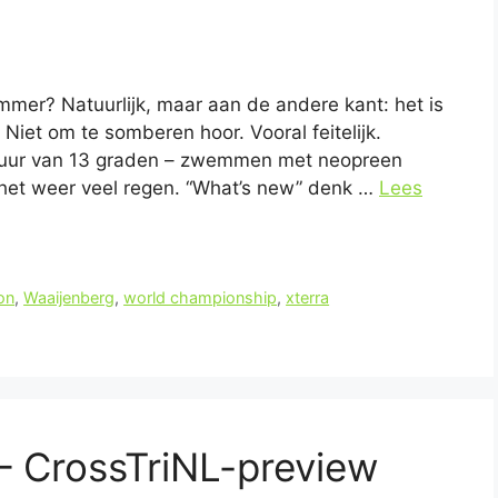
mmer? Natuurlijk, maar aan de andere kant: het is
Niet om te somberen hoor. Vooral feitelijk.
tuur van 13 graden – zwemmen met neopreen
het weer veel regen. “What’s new” denk …
Lees
lon
,
Waaijenberg
,
world championship
,
xterra
– CrossTriNL-preview