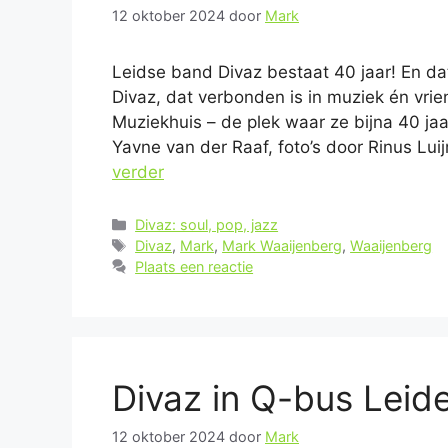
12 oktober 2024
door
Mark
Leidse band Divaz bestaat 40 jaar! En da
Divaz, dat verbonden is in muziek én vri
Muziekhuis – de plek waar ze bijna 40 j
Yavne van der Raaf, foto’s door Rinus Lu
verder
Categorieën
Divaz: soul, pop, jazz
Tags
Divaz
,
Mark
,
Mark Waaijenberg
,
Waaijenberg
Plaats een reactie
Divaz in Q-bus Leid
12 oktober 2024
door
Mark