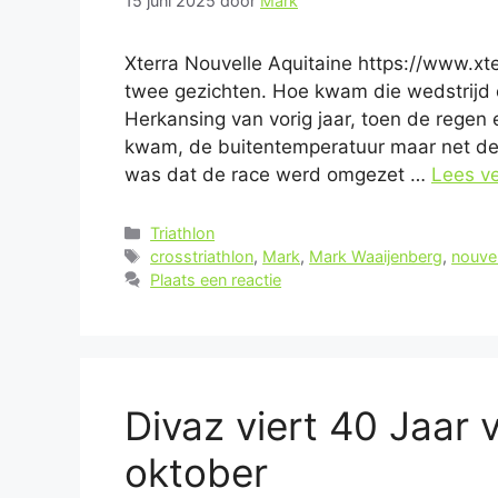
15 juni 2025
door
Mark
Xterra Nouvelle Aquitaine https://www.xt
twee gezichten. Hoe kwam die wedstrijd 
Herkansing van vorig jaar, toen de rege
kwam, de buitentemperatuur maar net de
was dat de race werd omgezet …
Lees v
Categorieën
Triathlon
Tags
crosstriathlon
,
Mark
,
Mark Waaijenberg
,
nouvel
Plaats een reactie
Divaz viert 40 Jaar 
oktober