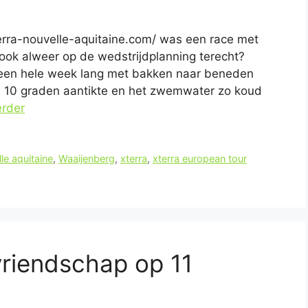
erra-nouvelle-aquitaine.com/ was een race met
ook alweer op de wedstrijdplanning terecht?
n een hele week lang met bakken naar beneden
 10 graden aantikte en het zwemwater zo koud
erder
le aquitaine
,
Waaijenberg
,
xterra
,
xterra european tour
vriendschap op 11