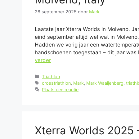
28 september 2025
door
Mark
Laatste jaar Xterra Worlds in Molveno. Ja
eind september altijd wel wat in Molveno. 
Hadden we vorig jaar een watertempera
handschoenen toegestaan – dit jaar was 
verder
Categorieën
Triathlon
Tags
crosstriathlon
,
Mark
,
Mark Waaijenberg
,
triath
Plaats een reactie
Xterra Worlds 2025 