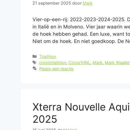
21 september 2025
door
Mark
Vier-op-een-rij: 2022-2023-2024-2025. Di
in Italië en in Molveno. Vier jaar waarin w
de hoek hebben gehad. Een luxe, want to
Niet om de hoek. En niet goedkoop. De
Categorieën
Triathlon
Tags
crosstriathlon
,
CrossTriNL
,
Mark
,
Mark Waaije
Plaats een reactie
Xterra Nouvelle Aquit
2025