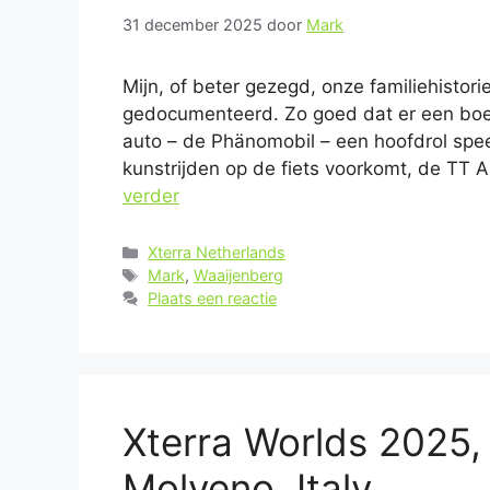
31 december 2025
door
Mark
Mijn, of beter gezegd, onze familiehistor
gedocumenteerd. Zo goed dat er een boe
auto – de Phänomobil – een hoofdrol spee
kunstrijden op de fiets voorkomt, de TT 
verder
Categorieën
Xterra Netherlands
Tags
Mark
,
Waaijenberg
Plaats een reactie
Xterra Worlds 2025,
Molveno, Italy