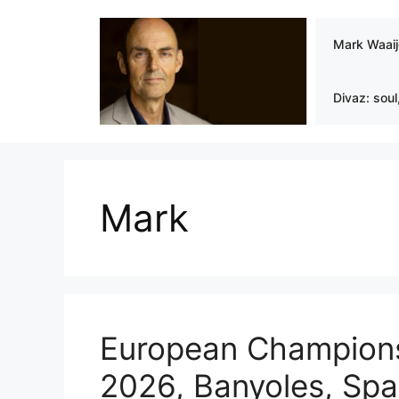
Ga
naar
Mark Waai
de
inhoud
Divaz: soul
Mark
European Champions
2026, Banyoles, Spai