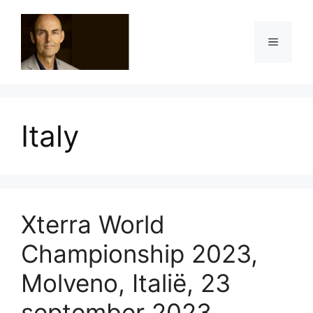
Ga
naar
Menu
de
inhoud
Italy
Xterra World
Championship 2023,
Molveno, Italië, 23
september 2023