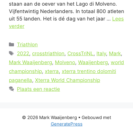
staan aan de oever van het Lago di Molveno.
Vijfentwintig Nederlanders. In totaal 800 atleten
uit 55 landen. Het is dé dag van het jaar …
Lees
verder
Categorieën
Triathlon
Tags
2022
,
crosstriathlon
,
CrossTriNL
,
Italy
,
Mark
,
Mark Waaijenberg
,
Molveno
,
Waaijenberg
,
world
championship
,
xterra
,
xterra trentino dolomiti
paganella
,
Xterra World Championship
Plaats een reactie
© 2026 Mark Waaijenberg
• Gebouwd met
GeneratePress