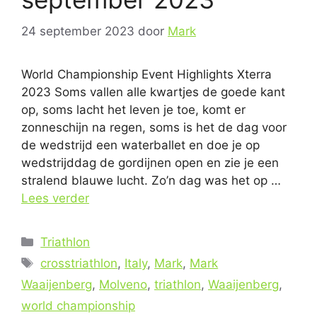
24 september 2023
door
Mark
World Championship Event Highlights Xterra
2023 Soms vallen alle kwartjes de goede kant
op, soms lacht het leven je toe, komt er
zonneschijn na regen, soms is het de dag voor
de wedstrijd een waterballet en doe je op
wedstrijddag de gordijnen open en zie je een
stralend blauwe lucht. Zo’n dag was het op …
Lees verder
Categorieën
Triathlon
Tags
crosstriathlon
,
Italy
,
Mark
,
Mark
Waaijenberg
,
Molveno
,
triathlon
,
Waaijenberg
,
world championship