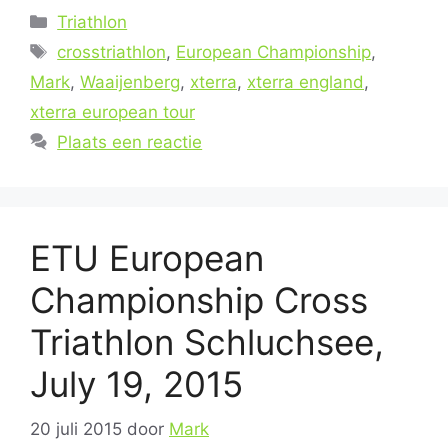
Categorieën
Triathlon
Tags
crosstriathlon
,
European Championship
,
Mark
,
Waaijenberg
,
xterra
,
xterra england
,
xterra european tour
Plaats een reactie
ETU European
Championship Cross
Triathlon Schluchsee,
July 19, 2015
20 juli 2015
door
Mark