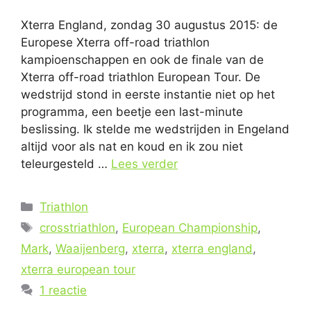
Xterra England, zondag 30 augustus 2015: de
Europese Xterra off-road triathlon
kampioenschappen en ook de finale van de
Xterra off-road triathlon European Tour. De
wedstrijd stond in eerste instantie niet op het
programma, een beetje een last-minute
beslissing. Ik stelde me wedstrijden in Engeland
altijd voor als nat en koud en ik zou niet
teleurgesteld …
Lees verder
Categorieën
Triathlon
Tags
crosstriathlon
,
European Championship
,
Mark
,
Waaijenberg
,
xterra
,
xterra england
,
xterra european tour
1 reactie