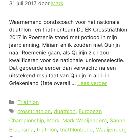
31 juli 2017
door
Mark
Waarnemend bondscoach voor het nationale
duathlon- en triathlonteam De EK Crosstriathlon
2017 in Roemenië stond met potlood in mijn
jaarplanning. Miriam en ik zouden met Quirijn
naar Roemenië gaan, als Quirijn zich zou
kwalificeren voor de nationale juniorenselectie.
Dat gebeurde eerder dan verwacht: na een
uitstekend resultaat van Quirijn in april in
Griekenland (1ste overall …
Lees verder
Categorieën
Triathlon
Tags
crosstriathlon
,
duathlon
,
European
Championship
,
Mark
,
Mark Waaijenberg
,
Sanne
Broeksma
,
triathlon
,
triathlonbond
,
Waaijenberg