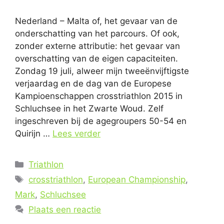
Nederland – Malta of, het gevaar van de
onderschatting van het parcours. Of ook,
zonder externe attributie: het gevaar van
overschatting van de eigen capaciteiten.
Zondag 19 juli, alweer mijn tweeënvijftigste
verjaardag en de dag van de Europese
Kampioenschappen crosstriathlon 2015 in
Schluchsee in het Zwarte Woud. Zelf
ingeschreven bij de agegroupers 50-54 en
Quirijn …
Lees verder
Categorieën
Triathlon
Tags
crosstriathlon
,
European Championship
,
Mark
,
Schluchsee
Plaats een reactie