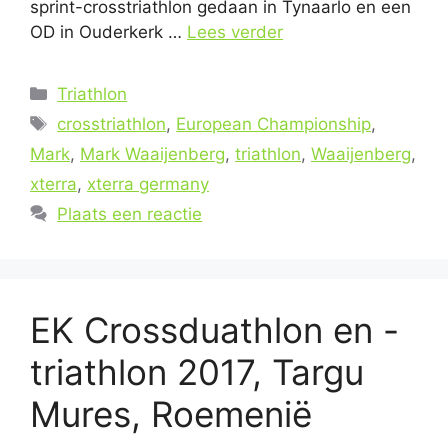
sprint-crosstriathlon gedaan in Tynaarlo en een
OD in Ouderkerk …
Lees verder
Categorieën
Triathlon
Tags
crosstriathlon
,
European Championship
,
Mark
,
Mark Waaijenberg
,
triathlon
,
Waaijenberg
,
xterra
,
xterra germany
Plaats een reactie
EK Crossduathlon en -
triathlon 2017, Targu
Mures, Roemenië