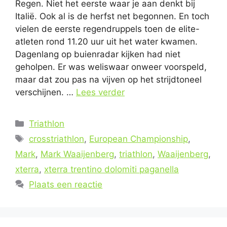
Regen. Niet het eerste waar je aan denkt bij
Italië. Ook al is de herfst net begonnen. En toch
vielen de eerste regendruppels toen de elite-
atleten rond 11.20 uur uit het water kwamen.
Dagenlang op buienradar kijken had niet
geholpen. Er was weliswaar onweer voorspeld,
maar dat zou pas na vijven op het strijdtoneel
verschijnen. …
Lees verder
Categorieën
Triathlon
Tags
crosstriathlon
,
European Championship
,
Mark
,
Mark Waaijenberg
,
triathlon
,
Waaijenberg
,
xterra
,
xterra trentino dolomiti paganella
Plaats een reactie