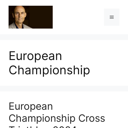
Ga
naar
Menu
de
inhoud
European
Championship
European
Championship Cross