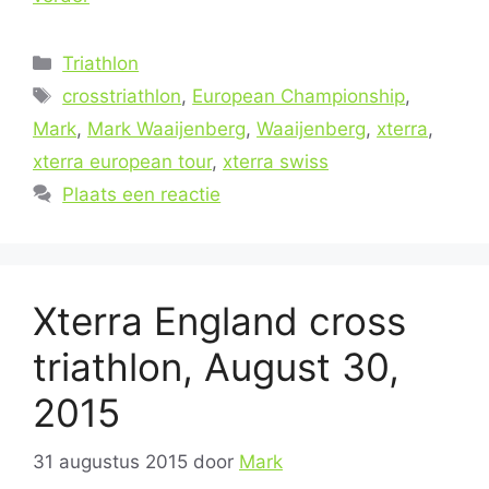
Categorieën
Triathlon
Tags
crosstriathlon
,
European Championship
,
Mark
,
Mark Waaijenberg
,
Waaijenberg
,
xterra
,
xterra european tour
,
xterra swiss
Plaats een reactie
Xterra England cross
triathlon, August 30,
2015
31 augustus 2015
door
Mark