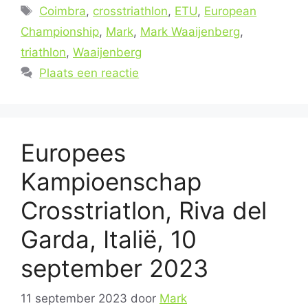
Tags
Coimbra
,
crosstriathlon
,
ETU
,
European
Championship
,
Mark
,
Mark Waaijenberg
,
triathlon
,
Waaijenberg
Plaats een reactie
Europees
Kampioenschap
Crosstriatlon, Riva del
Garda, Italië, 10
september 2023
11 september 2023
door
Mark