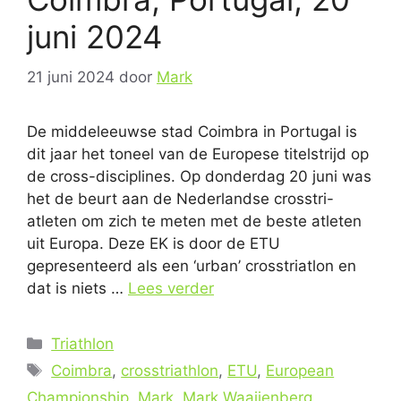
juni 2024
21 juni 2024
door
Mark
De middeleeuwse stad Coimbra in Portugal is
dit jaar het toneel van de Europese titelstrijd op
de cross-disciplines. Op donderdag 20 juni was
het de beurt aan de Nederlandse crosstri-
atleten om zich te meten met de beste atleten
uit Europa. Deze EK is door de ETU
gepresenteerd als een ‘urban’ crosstriatlon en
dat is niets …
Lees verder
Categorieën
Triathlon
Tags
Coimbra
,
crosstriathlon
,
ETU
,
European
Championship
,
Mark
,
Mark Waaijenberg
,