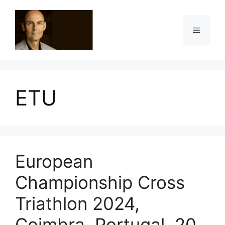
Ga
naar
Menu
de
inhoud
ETU
European
Championship Cross
Triathlon 2024,
Coimbra, Portugal, 20