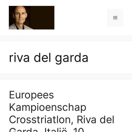
Ga
naar
Menu
de
inhoud
riva del garda
Europees
Kampioenschap
Crosstriatlon, Riva del
Garda, Italië, 10