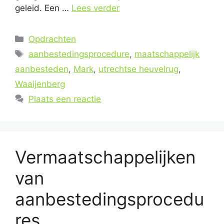
geleid. Een …
Lees verder
Categorieën
Opdrachten
Tags
aanbestedingsprocedure
,
maatschappelijk
aanbesteden
,
Mark
,
utrechtse heuvelrug
,
Waaijenberg
Plaats een reactie
Vermaatschappelijken
van
aanbestedingsprocedu
res