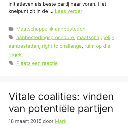
initiatieven als beste partij naar voren. Het
knelpunt zit in de …
Lees verder
Categorieën
Maatschappelijk aanbesteden
Tags
aanbestedingsprocedure
,
maatschappelijk
aanbesteden
,
right to challenge
,
ruim op die
regels
Plaats een reactie
Vitale coalities: vinden
van potentiële partijen
18 maart 2015
door
Mark