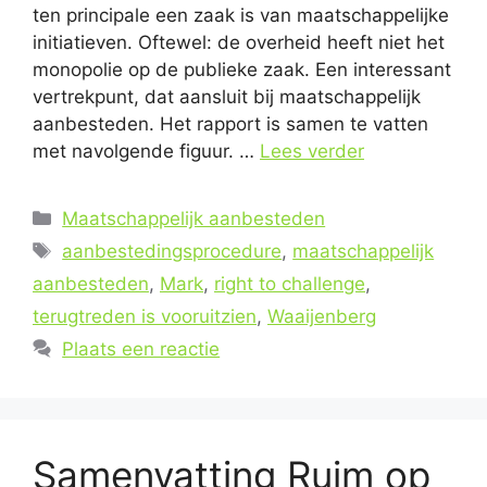
ten principale een zaak is van maatschappelijke
initiatieven. Oftewel: de overheid heeft niet het
monopolie op de publieke zaak. Een interessant
vertrekpunt, dat aansluit bij maatschappelijk
aanbesteden. Het rapport is samen te vatten
met navolgende figuur. …
Lees verder
Categorieën
Maatschappelijk aanbesteden
Tags
aanbestedingsprocedure
,
maatschappelijk
aanbesteden
,
Mark
,
right to challenge
,
terugtreden is vooruitzien
,
Waaijenberg
Plaats een reactie
Samenvatting Ruim op