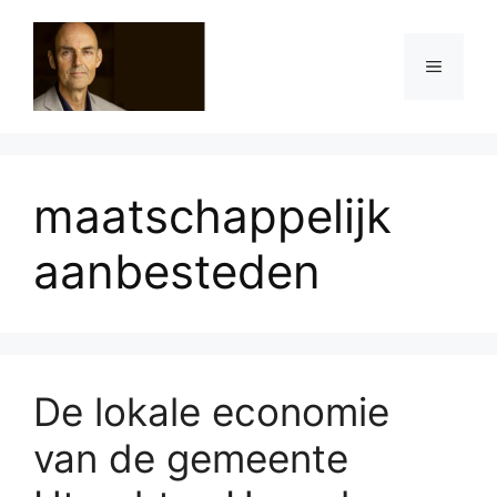
Ga
naar
Menu
de
inhoud
maatschappelijk
aanbesteden
De lokale economie
van de gemeente