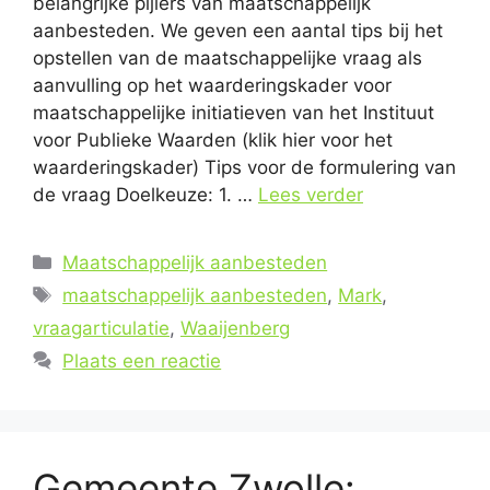
belangrijke pijlers van maatschappelijk
aanbesteden. We geven een aantal tips bij het
opstellen van de maatschappelijke vraag als
aanvulling op het waarderingskader voor
maatschappelijke initiatieven van het Instituut
voor Publieke Waarden (klik hier voor het
waarderingskader) Tips voor de formulering van
de vraag Doelkeuze: 1. …
Lees verder
Categorieën
Maatschappelijk aanbesteden
Tags
maatschappelijk aanbesteden
,
Mark
,
vraagarticulatie
,
Waaijenberg
Plaats een reactie
Gemeente Zwolle: