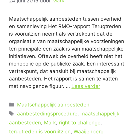
24 juni 2015
door
Mark
Maatschappelijk aanbesteden tussen overheid
en samenleving Het RMO-rapport Terugtreden
is vooruitzien neemt als vertrekpunt dat de
organisatie van maatschappelijke voorzieningen
ten principale een zaak is van maatschappelijke
initiatieven. Oftewel: de overheid heeft niet het
monopolie op de publieke zaak. Een interessant
vertrekpunt, dat aansluit bij maatschappelijk
aanbesteden. Het rapport is samen te vatten
met navolgende figuur. …
Lees verder
Categorieën
Maatschappelijk aanbesteden
Tags
aanbestedingsprocedure
,
maatschappelijk
aanbesteden
,
Mark
,
right to challenge
,
terugtreden is vooruitzien
,
Waaijenberg