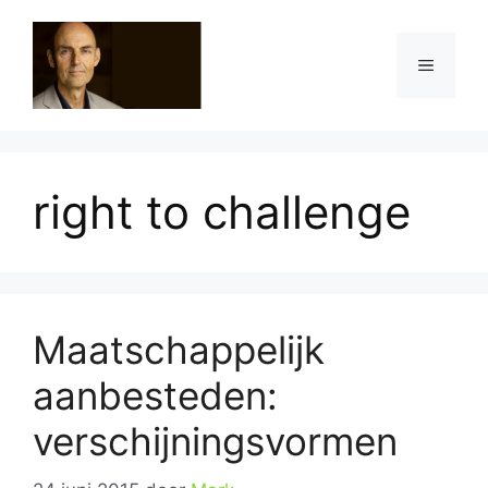
Ga
naar
Menu
de
inhoud
right to challenge
Maatschappelijk
aanbesteden:
verschijningsvormen