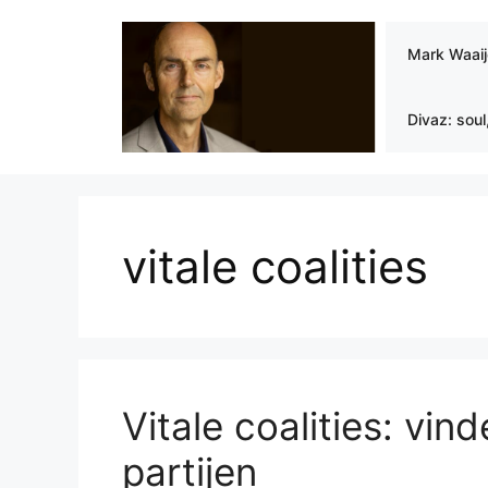
Ga
naar
Mark Waai
de
inhoud
Divaz: soul
vitale coalities
Vitale coalities: vin
partijen