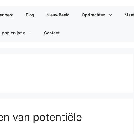
jenberg
Blog
NieuwBeeld
Opdrachten
Maat
, pop en jazz
Contact
den van potentiële