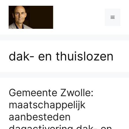
Ga
naar
Menu
de
inhoud
dak- en thuislozen
Gemeente Zwolle:
maatschappelijk
aanbesteden
dagactivering dak- en