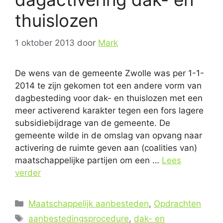
thuislozen
1 oktober 2013
door
Mark
De wens van de gemeente Zwolle was per 1-1-
2014 te zijn gekomen tot een andere vorm van
dagbesteding voor dak- en thuislozen met een
meer activerend karakter tegen een fors lagere
subsidiebijdrage van de gemeente. De
gemeente wilde in de omslag van opvang naar
activering de ruimte geven aan (coalities van)
maatschappelijke partijen om een …
Lees
verder
Categorieën
Maatschappelijk aanbesteden
,
Opdrachten
Tags
aanbestedingsprocedure
,
dak- en