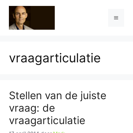
Ga
naar
Menu
de
inhoud
vraagarticulatie
Stellen van de juiste
vraag: de
vraagarticulatie