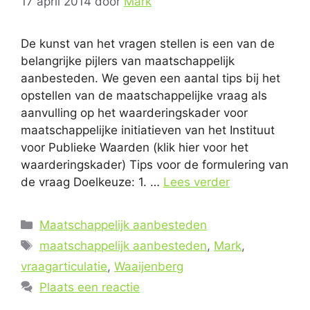
17 april 2014
door
Mark
De kunst van het vragen stellen is een van de
belangrijke pijlers van maatschappelijk
aanbesteden. We geven een aantal tips bij het
opstellen van de maatschappelijke vraag als
aanvulling op het waarderingskader voor
maatschappelijke initiatieven van het Instituut
voor Publieke Waarden (klik hier voor het
waarderingskader) Tips voor de formulering van
de vraag Doelkeuze: 1. …
Lees verder
Categorieën
Maatschappelijk aanbesteden
Tags
maatschappelijk aanbesteden
,
Mark
,
vraagarticulatie
,
Waaijenberg
Plaats een reactie