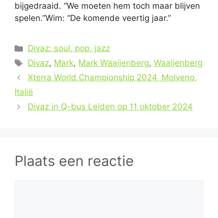
bijgedraaid. “We moeten hem toch maar blijven
spelen.”Wim: “De komende veertig jaar.”
Categorieën
Divaz: soul, pop, jazz
Tags
Divaz
,
Mark
,
Mark Waaijenberg
,
Waaijenberg
Xterra World Championship 2024, Molveno,
Italië
Divaz in Q-bus Leiden op 11 oktober 2024
Plaats een reactie
Reactie