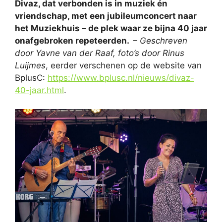
Divaz, dat verbonden is in muziek én
vriendschap, met een jubileumconcert naar
het Muziekhuis – de plek waar ze bijna 40 jaar
onafgebroken repeteerden.
– Geschreven
door Yavne van der Raaf, foto’s door Rinus
Luijmes
, eerder verschenen op de website van
BplusC:
https://www.bplusc.nl/nieuws/divaz-
40-jaar.html
.