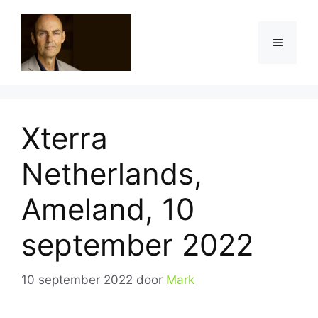
Ga
naar
Menu
de
inhoud
Xterra
Netherlands,
Ameland, 10
september 2022
10 september 2022
door
Mark