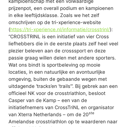
kampioenschap met een volwaardige
prijzenpot, een overall podium en kampioenen
in elke leeftijdsklasse. Zoals we het zelf
omschrijven op de tri-xperience-website
(
https://tri-xperience.nl/informatie/crosstrinl/
):
“CROSSTRINL is een initiatief van vier Cross
liefhebbers die in de eerste plaats zelf heel veel
plezier beleven aan de crosssport en deze
passie graag willen delen met andere sporters.
Wat ons bindt is sportbeleving op mooie
locaties, in een natuurlijke en avontuurlijke
omgeving, buiten de gebaande wegen met
uitdagende ‘tracks’en ‘trails’”. Bij gebrek aan een
officieel NK voor de crosstriathlon, besloot
Casper van de Kamp – een van de
initiatiefnemers van CrossTriNL en organisator
ste
van Xterra Netherlands – om de 20
Amelandse crosstriathlon op te waarderen naar