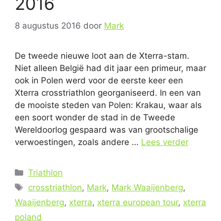
2016
8 augustus 2016
door
Mark
De tweede nieuwe loot aan de Xterra-stam.
Niet alleen België had dit jaar een primeur, maar
ook in Polen werd voor de eerste keer een
Xterra crosstriathlon georganiseerd. In een van
de mooiste steden van Polen: Krakau, waar als
een soort wonder de stad in de Tweede
Wereldoorlog gespaard was van grootschalige
verwoestingen, zoals andere …
Lees verder
Categorieën
Triathlon
Tags
crosstriathlon
,
Mark
,
Mark Waaijenberg
,
Waaijenberg
,
xterra
,
xterra european tour
,
xterra
poland