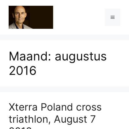
Ga
naar
Menu
de
inhoud
Maand:
augustus
2016
Xterra Poland cross
triathlon, August 7