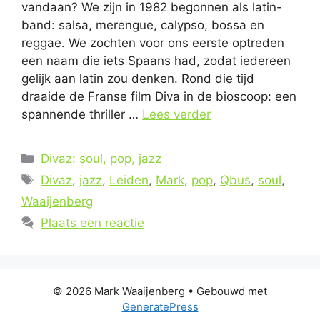
vandaan? We zijn in 1982 begonnen als latin-
band: salsa, merengue, calypso, bossa en
reggae. We zochten voor ons eerste optreden
een naam die iets Spaans had, zodat iedereen
gelijk aan latin zou denken. Rond die tijd
draaide de Franse film Diva in de bioscoop: een
spannende thriller …
Lees verder
Categorieën
Divaz: soul, pop, jazz
Tags
Divaz
,
jazz
,
Leiden
,
Mark
,
pop
,
Qbus
,
soul
,
Waaijenberg
Plaats een reactie
© 2026 Mark Waaijenberg
• Gebouwd met
GeneratePress