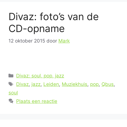
Divaz: foto’s van de
CD-opname
12 oktober 2015
door
Mark
Categorieën
Divaz: soul, pop, jazz
Tags
Divaz
,
jazz
,
Leiden
,
Muziekhuis
,
pop
,
Qbus
,
soul
Plaats een reactie