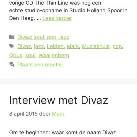
vorige CD The Thin Line was nog een
echte studio-opname in Studio Holland Spoor in
Den Haag. …
Lees verder
Categorieën
Divaz: soul, pop, jazz
Tags
Divaz
,
jazz
,
Leiden
,
Mark
,
Muziekhuis
,
pop
,
Qbus
,
soul
,
Waaijenberg
Plaats een reactie
Interview met Divaz
8 april 2015
door
Mark
Om te beginnen: waar komt de naam Divaz