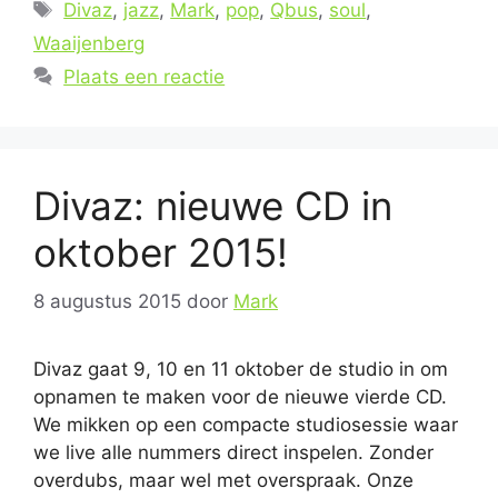
Tags
Divaz
,
jazz
,
Mark
,
pop
,
Qbus
,
soul
,
Waaijenberg
Plaats een reactie
Divaz: nieuwe CD in
oktober 2015!
8 augustus 2015
door
Mark
Divaz gaat 9, 10 en 11 oktober de studio in om
opnamen te maken voor de nieuwe vierde CD.
We mikken op een compacte studiosessie waar
we live alle nummers direct inspelen. Zonder
overdubs, maar wel met overspraak. Onze