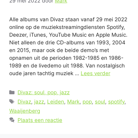
29 mei 2022
door
Mark
Alle albums van Divaz staan vanaf 29 mei 2022
online op de muziekstreamingdiensten Spotify,
Deezer, iTunes, YouTube Music en Apple Music.
Niet alleen de drie CD-albums van 1993, 2004
en 2015, maar ook de beide demo’s met
opnamen uit de perioden 1982-1985 en 1986-
1989 en de livedemo uit 1988. Van nostalgisch
oude jaren tachtig muziek …
Lees verder
Categorieën
Divaz: soul, pop, jazz
Tags
Divaz
,
jazz
,
Leiden
,
Mark
,
pop
,
soul
,
spotify
,
Waaijenberg
Plaats een reactie