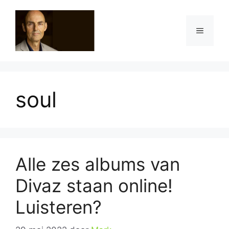
Ga
naar
Menu
de
inhoud
soul
Alle zes albums van
Divaz staan online!
Luisteren?