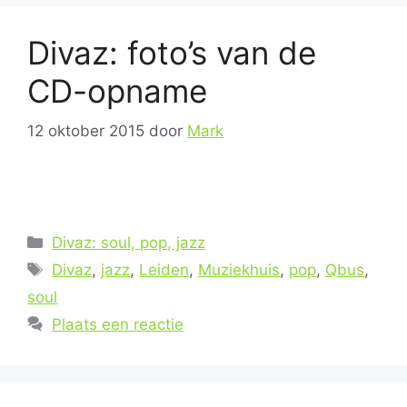
Divaz: foto’s van de
CD-opname
12 oktober 2015
door
Mark
Categorieën
Divaz: soul, pop, jazz
Tags
Divaz
,
jazz
,
Leiden
,
Muziekhuis
,
pop
,
Qbus
,
soul
Plaats een reactie