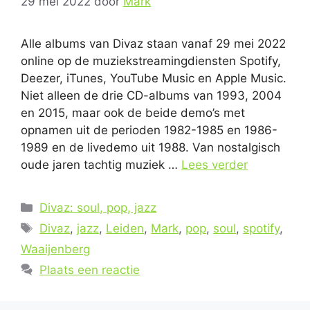
29 mei 2022
door
Mark
Alle albums van Divaz staan vanaf 29 mei 2022
online op de muziekstreamingdiensten Spotify,
Deezer, iTunes, YouTube Music en Apple Music.
Niet alleen de drie CD-albums van 1993, 2004
en 2015, maar ook de beide demo’s met
opnamen uit de perioden 1982-1985 en 1986-
1989 en de livedemo uit 1988. Van nostalgisch
oude jaren tachtig muziek …
Lees verder
Categorieën
Divaz: soul, pop, jazz
Tags
Divaz
,
jazz
,
Leiden
,
Mark
,
pop
,
soul
,
spotify
,
Waaijenberg
Plaats een reactie