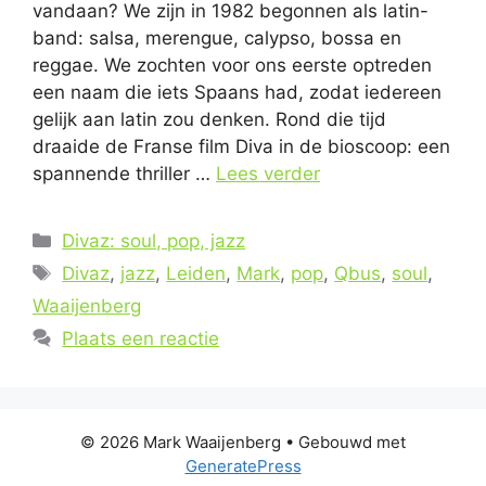
vandaan? We zijn in 1982 begonnen als latin-
band: salsa, merengue, calypso, bossa en
reggae. We zochten voor ons eerste optreden
een naam die iets Spaans had, zodat iedereen
gelijk aan latin zou denken. Rond die tijd
draaide de Franse film Diva in de bioscoop: een
spannende thriller …
Lees verder
Categorieën
Divaz: soul, pop, jazz
Tags
Divaz
,
jazz
,
Leiden
,
Mark
,
pop
,
Qbus
,
soul
,
Waaijenberg
Plaats een reactie
© 2026 Mark Waaijenberg
• Gebouwd met
GeneratePress