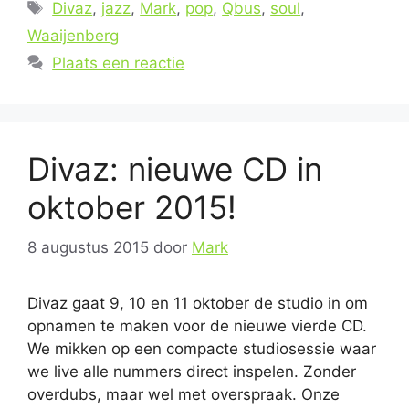
Tags
Divaz
,
jazz
,
Mark
,
pop
,
Qbus
,
soul
,
Waaijenberg
Plaats een reactie
Divaz: nieuwe CD in
oktober 2015!
8 augustus 2015
door
Mark
Divaz gaat 9, 10 en 11 oktober de studio in om
opnamen te maken voor de nieuwe vierde CD.
We mikken op een compacte studiosessie waar
we live alle nummers direct inspelen. Zonder
overdubs, maar wel met overspraak. Onze