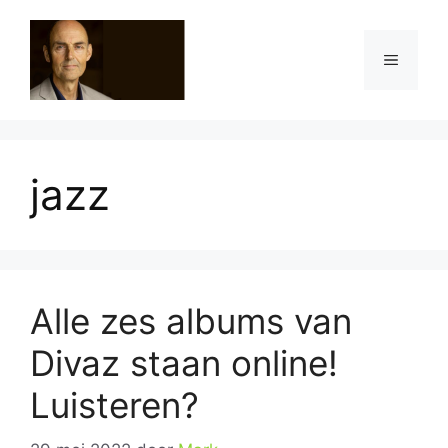
Ga
naar
Menu
de
inhoud
jazz
Alle zes albums van
Divaz staan online!
Luisteren?