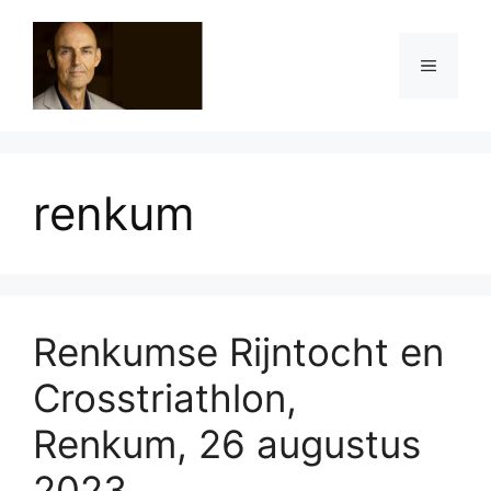
Ga
naar
Menu
de
inhoud
renkum
Renkumse Rijntocht en
Crosstriathlon,
Renkum, 26 augustus
2023