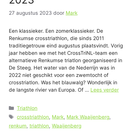
27 augustus 2023
door
Mark
Een klassieker. Een zomerklassieker. De
Renkumse crosstriathlon, die sinds 2011
traditiegetrouw eind augustus plaatsvindt. Vorig
jaar hebben we met het CrossTriNL-team een
alternatieve Renkumse triatlon georganiseerd in
De Steeg. Het water van de Nederrijn was in
2022 niet geschikt voor een zwemtocht of
crosstriatlon. Was het blauwalg? Wonderlijk in
de langste rivier van Europa. Of …
Lees verder
Categorieën
Triathlon
Tags
crosstriathlon
,
Mark
,
Mark Waaijenberg
,
renkum
,
triathlon
,
Waaijenberg